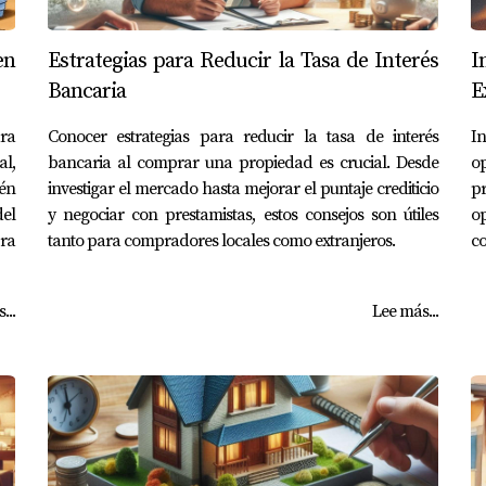
en
Estrategias para Reducir la Tasa de Interés
I
Bancaria
E
ra
Conocer estrategias para reducir la tasa de interés
In
al,
bancaria al comprar una propiedad es crucial. Desde
op
ién
investigar el mercado hasta mejorar el puntaje crediticio
p
el
y negociar con prestamistas, estos consejos son útiles
op
ra
tanto para compradores locales como extranjeros.
co
...
Lee más...