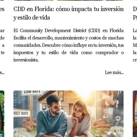
es
CDD en Florida: cómo impacta tu inversión
D
y estilo de vida
P
tar
El Community Development District (CDD) en Florida
La
de
facilita el desarrollo, mantenimiento y costos de muchas
la
 a
comunidades. Descubre cómo influye en tu inversión, tus
Mi
 te
impuestos y tu estilo de vida como comprador o
la
inversionista.
cr
...
Lee más...