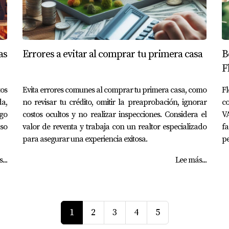
as
Errores a evitar al comprar tu primera casa
B
F
os
Evita errores comunes al comprar tu primera casa, como
F
da,
no revisar tu crédito, omitir la preaprobación, ignorar
c
ago
costos ocultos y no realizar inspecciones. Considera el
VA
aso
valor de reventa y trabaja con un realtor especializado
fa
para asegurar una experiencia exitosa.
pe
...
Lee más...
1
2
3
4
5