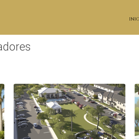
INI
adores