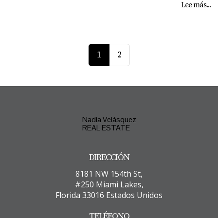
Lee más...
1
2
Nadia Velásquez
REAL ESTATE
DIRECCIÓN
8181 NW 154th St,
#250 Miami Lakes,
Florida 33016 Estados Unidos
TELÉFONO