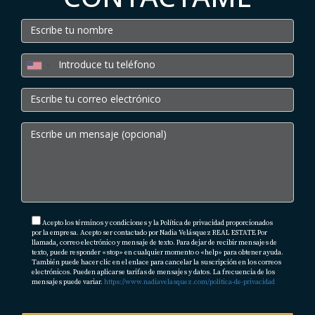
contra responsabilidades personales.
¿Cuáles son los costos asociados con la creación de una
LLC?
Los costos pueden variar según el estado donde
establezcas la LLC e incluyen tarifas de registro y
posibles honorarios legales.
¿Puedo financiar mi compra si tengo una LLC?
Sí, pero algunas entidades financieras pueden tener
requisitos más estrictos para prestar a empresas en
Acepto los términos y condiciones y la Política de privacidad proporcionados
por la empresa. Acepto ser contactado por Nadia Velásquez REAL ESTATE Por
comparación con individuos.
llamada, correo electrónico y mensaje de texto. Para dejar de recibir mensajes de
texto, puede responder «stop» en cualquier momento o «help» para obtener ayuda.
También puede hacer clic en el enlace para cancelar la suscripción en los correos
¿Qué tipo de propiedades puedo comprar a través de una
electrónicos. Pueden aplicarse tarifas de mensajes y datos. La frecuencia de los
mensajes puede variar.
https://www.nadiavelasquez.com/politica-de-privacidad
LLC?