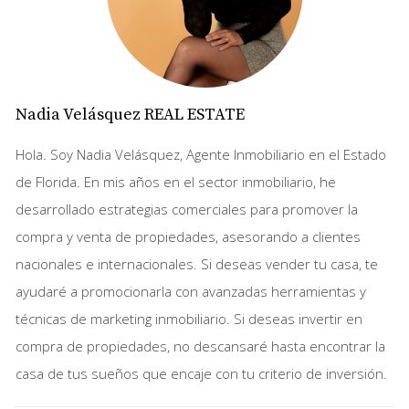
embargo, hay varios factores que debes considerar antes
de proceder.
Ventajas de Comprar como Persona
Individual
Nadia Velásquez REAL ESTATE
Proceso Simplificado: Comprar como persona
Hola. Soy Nadia Velásquez, Agente Inmobiliario en el Estado
individual suele ser más sencillo y rápido, ya que no
necesitas establecer una entidad legal.
de Florida. En mis años en el sector inmobiliario, he
Menos Costos Iniciales: No hay gastos adicionales
desarrollado estrategias comerciales para promover la
relacionados con la creación y mantenimiento de
una LLC.
compra y venta de propiedades, asesorando a clientes
nacionales e internacionales. Si deseas vender tu casa, te
Desventajas de Comprar como Persona
Individual
ayudaré a promocionarla con avanzadas herramientas y
técnicas de marketing inmobiliario. Si deseas invertir en
Responsabilidad Personal: Al comprar como
individuo, eres personalmente responsable por
compra de propiedades, no descansaré hasta encontrar la
cualquier deuda o litigio relacionado con la
casa de tus sueños que encaje con tu criterio de inversión.
propiedad.
Implicaciones Fiscales: Los impuestos sobre la