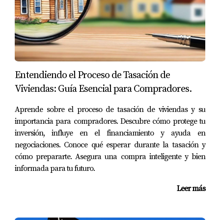
compartir la propiedad con otros inversores, una
LLC facilita esta colaboración.
Desventajas de Crear una LLC
Costo Inicial: Crear y mantener una LLC implica
costos adicionales que pueden ser significativos.
Entendiendo el Proceso de Tasación de
Complejidad Administrativa: Las LLC requieren más
Viviendas: Guía Esencial para Compradores.
papeleo y cumplimiento legal que comprar como
individuo.
Aprende sobre el proceso de tasación de viviendas y su
Dificultades para Financiamiento: Algunos
importancia para compradores. Descubre cómo protege tu
prestamistas pueden ser menos propensos a
ofrecer financiamiento a entidades corporativas.
inversión, influye en el financiamiento y ayuda en
negociaciones. Conoce qué esperar durante la tasación y
Casos Prácticos
cómo prepararte. Asegura una compra inteligente y bien
informada para tu futuro.
Para ilustrar mejor las diferencias entre estas dos
opciones, consideremos tres casos prácticos:
Leer más
"La experiencia real es el mejor maestro." -