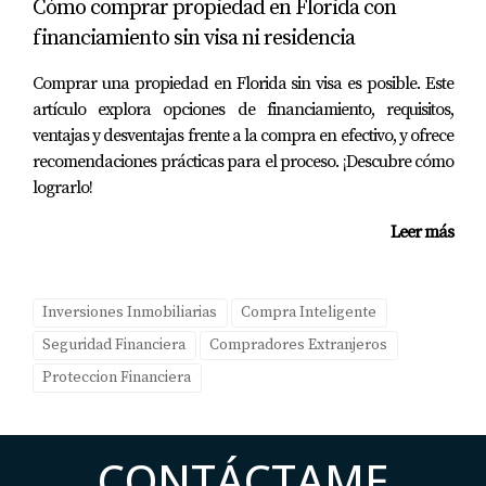
Cómo comprar propiedad en Florida con
decisión dependerá de tus objetivos financieros, tu
financiamiento sin visa ni residencia
tolerancia al riesgo y tu disposición para manejar la
complejidad administrativa. Si bien el camino más
Comprar una propiedad en Florida sin visa es posible. Este
artículo explora opciones de financiamiento, requisitos,
sencillo puede parecer atractivo inicialmente, considera
ventajas y desventajas frente a la compra en efectivo, y ofrece
las implicaciones a largo plazo antes de tomar tu
recomendaciones prácticas para el proceso. ¡Descubre cómo
decisión final. Si estás listo para dar el siguiente paso en
lograrlo!
tu viaje inmobiliario o simplemente deseas obtener más
Leer más
información sobre cómo proteger tu inversión, no dudes
en contactarme. Estoy aquí para ayudarte a navegar este
emocionante mundo del real estate.
Inversiones Inmobiliarias
Compra Inteligente
Preguntas Frecuentes
Seguridad Financiera
Compradores Extranjeros
Proteccion Financiera
¿Es más seguro comprar propiedades a través de una
LLC?
CONTÁCTAME
Sí, crear una LLC puede ofrecerte protección adicional