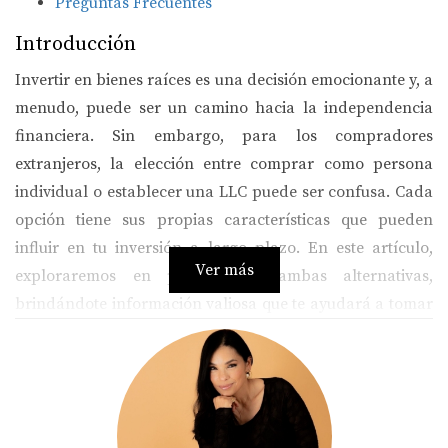
Preguntas Frecuentes
Introducción
Invertir en bienes raíces es una decisión emocionante y, a
menudo, puede ser un camino hacia la independencia
financiera. Sin embargo, para los compradores
extranjeros, la elección entre comprar como persona
individual o establecer una LLC puede ser confusa. Cada
opción tiene sus propias características que pueden
influir en tu inversión a largo plazo. En este artículo,
Ver más
exploraremos en profundidad ambas alternativas,
brindándote información valiosa que te ayudará a tomar
la mejor decisión para tu situación particular.
Comprar como Persona Individual
Cuando decides comprar una propiedad como persona
individual, te enfrentas a un proceso más directo. Sin