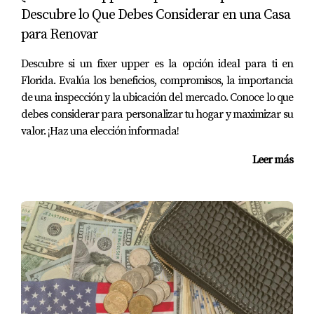
atractiva, lo que puede beneficiar a ambos en el proceso.
Descubre lo Que Debes Considerar en una Casa
para Renovar
Consecuencias de Ignorar las Contingencias
Descubre si un fixer upper es la opción ideal para ti en
Omitir o no comprender estas cláusulas puede traer
Florida. Evalúa los beneficios, compromisos, la importancia
consecuencias graves, como:
de una inspección y la ubicación del mercado. Conoce lo que
debes considerar para personalizar tu hogar y maximizar su
Perder el depósito en caso de no poder completar
valor. ¡Haz una elección informada!
la compra.
Leer más
Quedar atrapado en un contrato sin posibilidad de
renegociar términos desfavorables.
Tener que asumir costos inesperados en
reparaciones o problemas legales de la propiedad.
Conclusión
En resumen, las contingencias en los contratos de