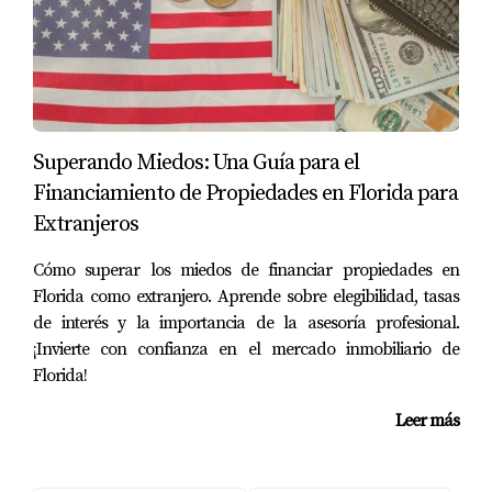
compra-venta son una parte esencial de cualquier
transacción inmobiliaria, no son solo detalles en un
contrato; son herramientas clave para protegerte en el
proceso de compra de una propiedad. Proporcionan
protección y flexibilidad tanto para los compradores
Superando Miedos: Una Guía para el
como para los vendedores, asegurando que ambas
Financiamiento de Propiedades en Florida para
partes estén en una posición segura antes de cerrar el
Extranjeros
trato.
Cómo superar los miedos de financiar propiedades en
Como Realtor, siempre recomiendo a mis clientes que
Florida como extranjero. Aprende sobre elegibilidad, tasas
revisen cuidadosamente estas cláusulas y consideren sus
de interés y la importancia de la asesoría profesional.
implicaciones, para asegurarse de que todas las
¡Invierte con confianza en el mercado inmobiliario de
condiciones necesarias estén bien estipuladas en el
Florida!
contrato. Recuerda, una compra segura comienza con
Leer más
una planificación inteligente.
¡Hablemos y hagamos realidad tus sueños inmobiliarios!