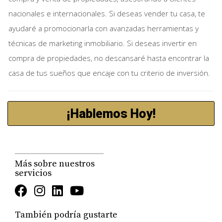
contrato sin perder su depósito.
nacionales e internacionales. Si deseas vender tu casa, te
ayudaré a promocionarla con avanzadas herramientas y
3. Contingencia de Tasación
técnicas de marketing inmobiliario. Si deseas invertir en
compra de propiedades, no descansaré hasta encontrar la
Esta cláusula protege al comprador al asegurar que la
casa de tus sueños que encaje con tu criterio de inversión.
propiedad sea tasada por un valor igual o superior al
precio de compra acordado. Si el valor de tasación de la
propiedad es menor que el precio de compra
¡Hablemos Hoy!
acordado, el comprador puede renegociar el precio o
cancelar el contrato. Esto evita que el comprador pague
más de lo que realmente vale la propiedad.
Más sobre nuestros
4. Contingencia de Venta de Propiedad
servicios
Si el comprador necesita vender su hogar actual antes de
poder comprar una nueva propiedad, puede incluir esta
También podría gustarte
contingencia. Esto le da tiempo para completar la venta