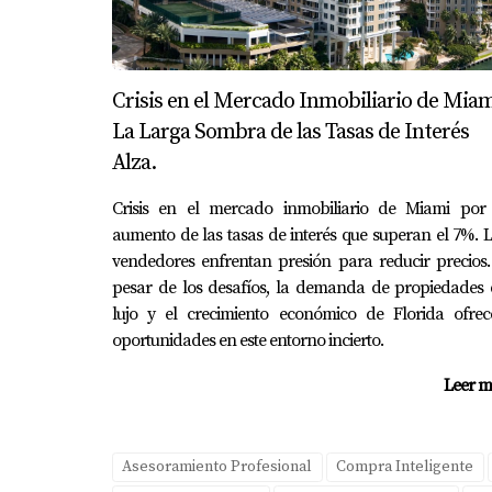
Al considerar qué tipo de préstamo elegir, est
Tus ahorros:
Si tienes poco dinero ahor
Crisis en el Mercado Inmobiliario de Miam
Puntaje crediticio:
Si tu puntaje crediti
La Larga Sombra de las Tasas de Interés
Largo plazo:
Si planeas quedarte en tu
ausencia de seguro hipotecario si pagas 
Alza.
CONCLUSIÓN
Crisis en el mercado inmobiliario de Miami por 
aumento de las tasas de interés que superan el 7%. 
vendedores enfrentan presión para reducir precios
Elegir entre un préstamo FHA y uno convenc
pesar de los desafíos, la demanda de propiedades 
objetivos a largo plazo. Recuerda que cada op
lujo y el crecimiento económico de Florida ofrec
seguridad en tu camino hacia la propiedad. Si
oportunidades en este entorno incierto.
dudes en contactarme! Soy Nadia Velásquez, ex
Leer m
PREGUNTAS FRECUENTE
Asesoramiento Profesional
Compra Inteligente
¿Puedo calificar para un préstamo F