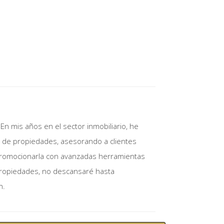
 En mis años en el sector inmobiliario, he
a de propiedades, asesorando a clientes
ele ser ofrecido por bancos y prestamistas
 promocionarla con avanzadas herramientas
ro también ofrecen beneficios significativos
 propiedades, no descansaré hasta
n.