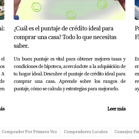
os son los factores que suelo revisar con mis clientes
:
rado para el pago inicial, un préstamo FHA podría ser más a
i:
¿Cuál es el puntaje de crédito ideal para
P
cio está por debajo de 620, probablemente deberías considera
 casa por muchos años, un préstamo convencional puede se
comprar una casa? Todo lo que necesitas
F
más del 20% al inicio.
saber.
el
Un buen puntaje es vital para obtener mejores tasas y
Es
Los
condiciones de hipoteca, acercándote a la adquisición de
en
. A
tu hogar ideal. Descubre el puntaje de crédito ideal para
e
ional no tiene por qué ser complicado. Lo importante es eva
de
comprar una casa. Aprende sobre los rangos de
re
ción tiene sus pros y contras; lo esencial es encontrar la alt
en
puntaje, cómo se calcula y estrategias para mejorarlo.
ay
 todavía tienes dudas o necesitas ayuda adicional para decidir
perta en bienes raíces aquí en Florida, y estoy lista para gu
ás
Leer más
S
Comprador Por Primera Vez
Compradores Locales
Consejos Fi
HA si tengo mal crédito?