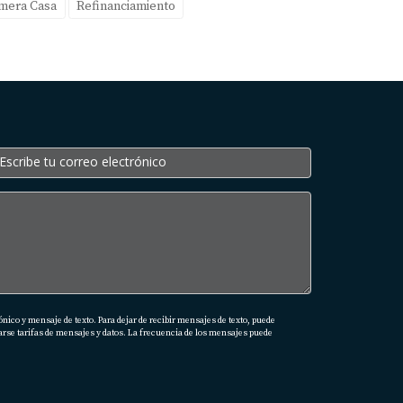
imera Casa
Refinanciamiento
 tan bajo como 580.
cierre.
asas son favorables.
ueden ofrecer opciones como modificaciones o
ico y mensaje de texto. Para dejar de recibir mensajes de texto, puede
te a decidir cuál opción se adapta mejor a
arse tarifas de mensajes y datos. La frecuencia de los mensajes puede