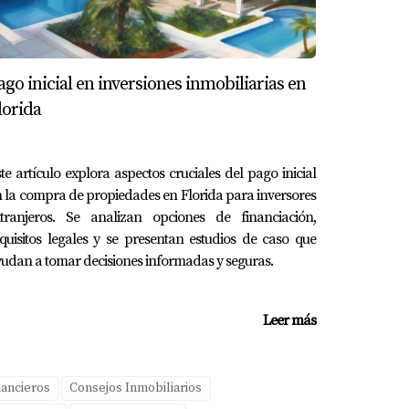
decuado.
ago inicial en inversiones inmobiliarias en
r un préstamo FHA.
r más beneficioso a largo plazo debido a la
lorida
te artículo explora aspectos cruciales del pago inicial
 la compra de propiedades en Florida para inversores
xtranjeros. Se analizan opciones de financiación,
luar tu situación financiera personal y tus
quisitos legales y se presentan estudios de caso que
ernativa que te brinde la mayor tranquilidad y
udan a tomar decisiones informadas y seguras.
 qué tipo de préstamo es el mejor para ti, ¡no
iarte en cada paso del proceso.
Leer más
nancieros
Consejos Inmobiliarios