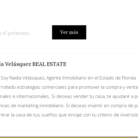
Ver más
n el préstamo.
te la vida del préstamo.
éstamo según la ubicación.
ia Velásquez REAL ESTATE
CONVENCIONAL?
 Soy Nadia Velásquez, Agente Inmobiliario en el Estado de Florida.
rollado estrategias comerciales para promover la compra y vent
o está respaldado por ninguna entidad gubernamental y su
nales e internacionales. Si deseas vender tu casa, te ayudaré a
inos más estrictos en comparación con los préstamos FHA, pe
nicas de marketing inmobiliario. Si deseas invertir en compra de
trar la casa de tus sueños que encaje con tu criterio de inversió
ago inicial es superior al 20%.